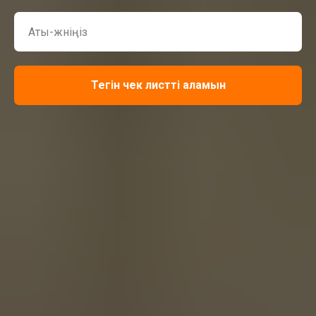
Тегін чек листті аламын