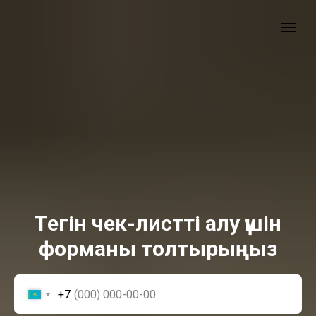
Тегін чек-листті алу үшін
форманы толтырыңыз
+7