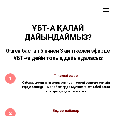
ҰБТ-ҒА ҚАЛАЙ
ДАЙЫНДАЙМЫЗ?
0-ден бастап 5 пәннен 3 ай тікелей эфирде
ҰБТ-ға дейін толық дайындаласыз
Тікелей эфир
Сабақтар zoom платформасында тікелей эфирде онлайн
түрде өтіледі. Тікелей эфирде мұғалімге түсінбей қалған
сұрақтарыңызды қоя аласыз.
Видео сабақтар