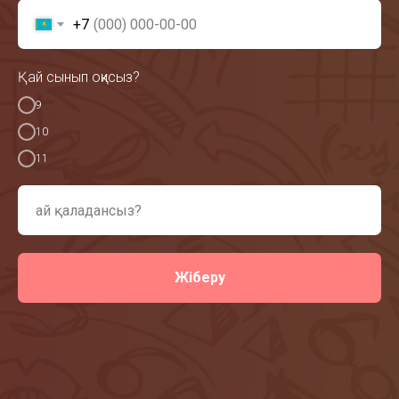
+7
Қай сынып оқисыз?
9
10
11
Жіберу