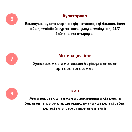
Кураторлар
Бақылаушы кураторлар - сіздің нәтижеңізді бақылап, балл
қойып, түсінбей жүрген затыңызды түсіндіріп, 24/7
байланыста отырады.
Мотивация time
Оқушыларымызға мотивация беріп, құлшынысын
арттырып отырамыз
Тәртіп
Айлық көрсеткішпен жұмыс жасалынады,сіз курста
берілген тапсырмаларды орындамайынша келесі сабаққа,
келесі айлық оқу жоспарына өтпейсіз