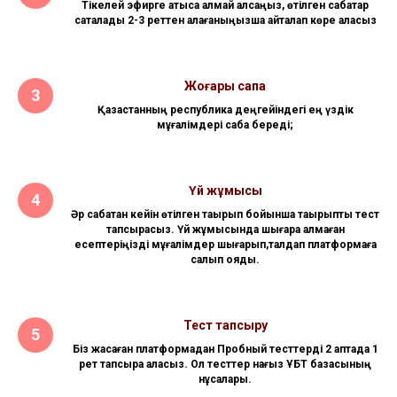
Тікелей эфирге қатыса алмай қалсаңыз, өтілген сабақтар
сақталады 2-3 реттен қалағаныңызша қайталап көре аласыз
Жоғары сапа
Қазақстанның республика деңгейіндегі ең үздік
мұғалімдері сабақ береді;
Үй жұмысы
Әр сабақтан кейін өтілген тақырып бойынша тақырыптық тест
тапсырасыз. Үй жұмысында шығара алмаған
есептеріңізді мұғалімдер шығарып,талдап платформаға
салып қояды.
Тест тапсыру
Біз жасаған платформадан Пробный тесттерді 2 аптада 1
рет тапсыра аласыз. Ол тесттер нағыз ҰБТ базасының
нұсқалары.