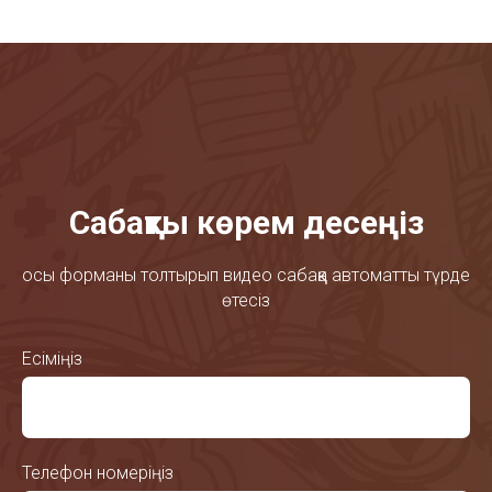
Сабақты көрем десеңіз
осы форманы толтырып видео сабаққа автоматты түрде
өтесіз
Есіміңіз
Телефон номеріңіз