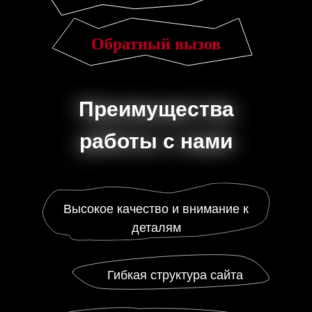
Обратный вызов
Преимущества
Преимущества
работы с нами
работы с нами
Высокое качество и внимание к
деталям
Гибкая структура сайта